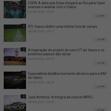
0
ESPN: A data que Sosa chegará ao Rio para fazer
exames e assinar com o Vasco
08/08/2026 • 09:01
TOP
0
RTI: Vasco obtém uma vitória fora de campo
08/08/2026 • 08:11
TOP
0
A inspiração do projeto do novo CT do Vasco e os
próximos passos das obras
08/08/2026 • 08:07
TOP
0
Especialista detalha momento decisivo para a SAF
do Vasco
08/08/2026 • 08:49
TOP
0
José Américo: A íntegra da cota do MPRJ
08/08/2026 • 08:05
TOP