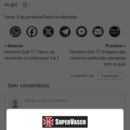
no gol.
Fonte:
X do jornalista Pedro Ivo Almeida
< Anterior
Próximo >
Feminino Sub-17: Vasco vai
Feminino Sub-17: Imagens das
vencendo o Londrina por 3 a 2
comemorações das vascaínas
com os gols