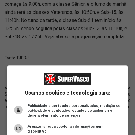
começa às 9:00h, com a classe Sênior, e o turno da manhã
ainda terá as classes Veteranos, às 10:50h, e Sub-15, às
11:40h; No turno da tarde, a classe Sub-21 tem início às
13:55h, sendo seguida pelas classes Sub-13, às 16:10h, e
Sub-18, às 17:25h. Veja, abaixo, a programação completa.
Fonte:
FJERJ
< Anterior
Próximo >
Usamos cookies e tecnologia para:
Segundo jornalista, Lamacchia
Cria do Vasco, Rayan faz sua
estaria mediando negociação
estreia pela Seleção na Copa do
Publicidade e conteúdos personalizados, medição de
por Nelson Deossa
Mundo
publicidade e conteúdos, estudos de audiência e
desenvolvimento de serviços
Armazenar e/ou aceder a informações num
dispositivo