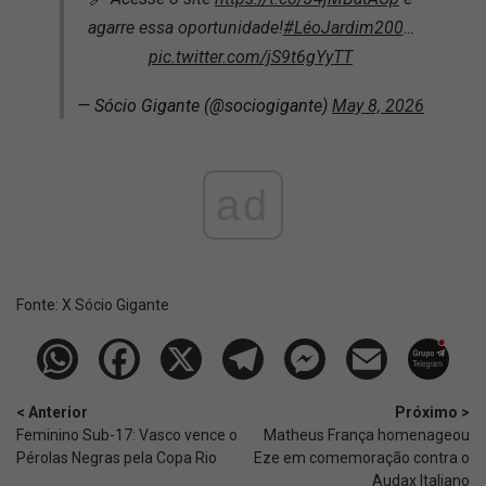
agarre essa oportunidade!
#LéoJardim200
…
pic.twitter.com/jS9t6gYyTT
— Sócio Gigante (@sociogigante)
May 8, 2026
ad
Fonte:
X Sócio Gigante
< Anterior
Próximo >
Feminino Sub-17: Vasco vence o
Matheus França homenageou
Pérolas Negras pela Copa Rio
Eze em comemoração contra o
Audax Italiano