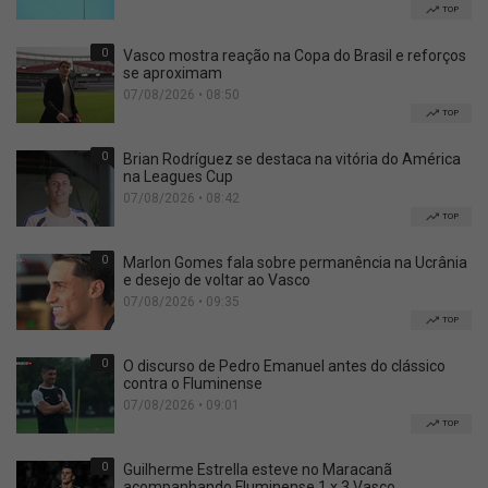
TOP
0
Vasco mostra reação na Copa do Brasil e reforços
se aproximam
07/08/2026 • 08:50
TOP
0
Brian Rodríguez se destaca na vitória do América
na Leagues Cup
07/08/2026 • 08:42
TOP
0
Marlon Gomes fala sobre permanência na Ucrânia
e desejo de voltar ao Vasco
07/08/2026 • 09:35
TOP
0
O discurso de Pedro Emanuel antes do clássico
contra o Fluminense
07/08/2026 • 09:01
TOP
0
Guilherme Estrella esteve no Maracanã
acompanhando Fluminense 1 x 3 Vasco