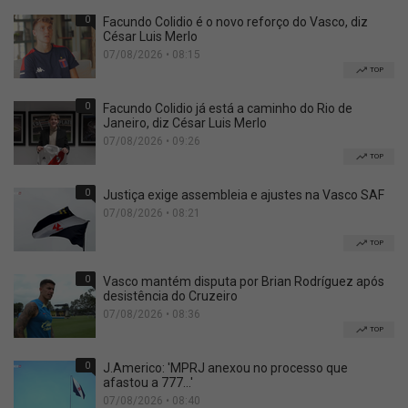
0
Facundo Colidio é o novo reforço do Vasco, diz
César Luis Merlo
07/08/2026 • 08:15
TOP
0
Facundo Colidio já está a caminho do Rio de
Janeiro, diz César Luis Merlo
07/08/2026 • 09:26
TOP
0
Justiça exige assembleia e ajustes na Vasco SAF
07/08/2026 • 08:21
TOP
0
Vasco mantém disputa por Brian Rodríguez após
desistência do Cruzeiro
07/08/2026 • 08:36
TOP
0
J.Americo: 'MPRJ anexou no processo que
afastou a 777...'
07/08/2026 • 08:40