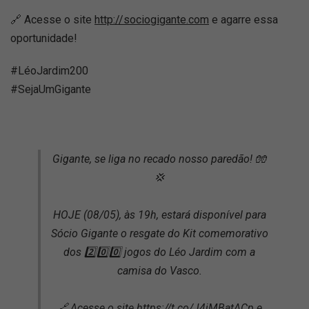
🔗 Acesse o site
http://sociogigante.com
e agarre essa
oportunidade!
#LéoJardim200
#SejaUmGigante
Gigante, se liga no recado nosso paredão! 🧤
💢
HOJE (08/05), às 19h, estará disponível para
Sócio Gigante o resgate do Kit comemorativo
dos 2️⃣0️⃣0️⃣ jogos do Léo Jardim com a
camisa do Vasco.
🔗 Acesse o site
https://t.co/J4jMBatACp
e