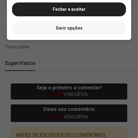
Fechar e aceitar
Gerir opções
SuperVasco