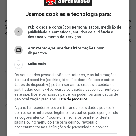
Usamos cookies e tecnologia para:
< Anterior
Próximo >
Sorteio das oitavas da Copa do
Rica Perrone opina sobre o
Publicidade e conteúdos personalizados, medição de
publicidade e conteúdos, estudos de audiência e
Brasil será nesta terça (26) 📋
planejamento do Vasco: 'Não
desenvolvimento de serviços
está errado'; vídeo
Armazenar e/ou aceder a informações num
dispositivo
Saiba mais
Os seus dados pessoais vão ser tratados, e as informações
do seu dispositivo (cookies, identificadores únicos e outros
dados do dispositivo) podem ser armazenadas, acedidas e
partilhadas com 544 parceiros ou usadas especificamente por
este site. Nós e os nossos parceiros podemos usar dados de
geolocalização precisos.
Lista de parceiros.
Alguns fornecedores podem tratar os seus dados pessoais
com base no interesse legítimo, ao qual se pode opor gerindo
as opções abaixo. Procure um link na parte inferior desta
página ou no menu do site para gerir ou revogar o
consentimento nas definições de privacidade e cookies.