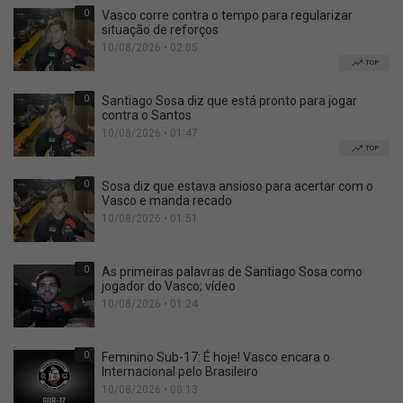
0
Vasco corre contra o tempo para regularizar
situação de reforços
10/08/2026 • 02:05
TOP
0
Santiago Sosa diz que está pronto para jogar
contra o Santos
10/08/2026 • 01:47
TOP
0
Sosa diz que estava ansioso para acertar com o
Vasco e manda recado
10/08/2026 • 01:51
0
As primeiras palavras de Santiago Sosa como
jogador do Vasco; vídeo
10/08/2026 • 01:24
0
Feminino Sub-17: É hoje! Vasco encara o
Internacional pelo Brasileiro
10/08/2026 • 00:13