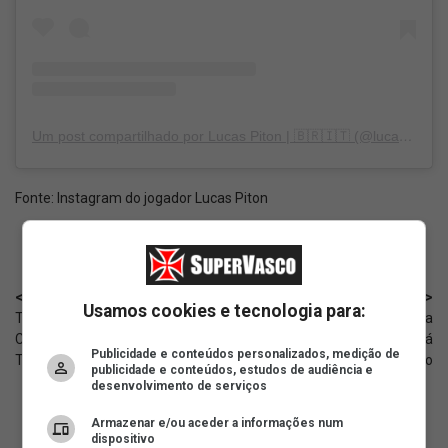
Um post compartilhado por Lucas Piton | 🇧🇷🇮🇹 (@lucaspiton_)
Fonte:
Instagram do jogador Lucas Piton
< Anterior
Próximo >
Usamos cookies e tecnologia para:
Torcedor tenta escanear o QR
VDG-Cast: Votação para
Code da camisa do Vasco pela
alteração do estatuto não será
Publicidade e conteúdos personalizados, medição de
TV e viraliza
aberta; motivo
publicidade e conteúdos, estudos de audiência e
desenvolvimento de serviços
Armazenar e/ou aceder a informações num
dispositivo