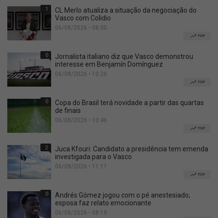
1
CL Merlo atualiza a situação da negociação do
Vasco com Colidio
06/08/2026 • 08:00
TOP
0
Jornalista italiano diz que Vasco demonstrou
interesse em Benjamín Domínguez
06/08/2026 • 10:26
TOP
0
Copa do Brasil terá novidade a partir das quartas
de finais
06/08/2026 • 10:46
TOP
2
Juca Kfouri: Candidato a presidência tem emenda
investigada para o Vasco
06/08/2026 • 11:11
TOP
0
Andrés Gómez jogou com o pé anestesiado;
esposa faz relato emocionante
06/08/2026 • 08:19