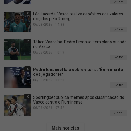
TOP
0
Léo Lacerda: Vasco realiza depósitos dos valores
exigidos pelo Racing
06/08/2026 • 14:33
TOP
2
Tática Vascaína: Pedro Emanuel tem plano ousado
no Vasco
06/08/2026 • 10:19
TOP
0
Pedro Emanuel fala sobre vitória: 'É um mérito
dos jogadores'
06/08/2026 • 00:20
TOP
0
Sportingbet publica memes após classificação do
Vasco contra o Fluminense
06/08/2026 • 07:52
TOP
Mais notícias