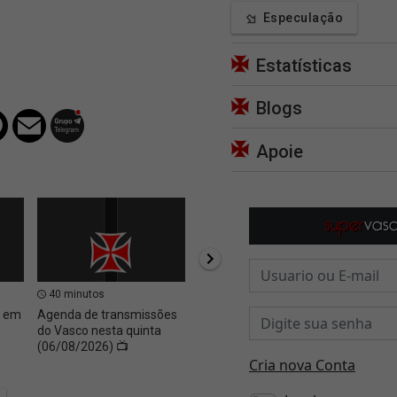
Especulação
Estatísticas
Blogs
Apoie
40 minutos
47 minutos
49 m
o em
Agenda de transmissões
'Pedro Emanuel foi a
Pedro
do Vasco nesta quinta
chave da vitória vascaína
elogia
(06/08/2026) 📺
no clássico?'
cara p
Vasco'