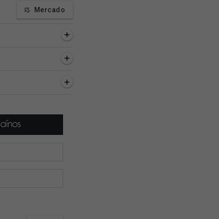
Mercado
inutos
53 minutos
57 minutos
 Emanuel é
Puma Rodríguez: 'Muitas
Cuiabano parabeni
do: 'Tem dado uma
emoções juntas. Estou
torcida vascaína e
ara esse time do
passando por um
provoca o Fluminen
momento...'
rede social