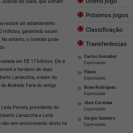
Último jogo
 Judicial do clube, que somam
Próximos jogos
hia realize um adiantamento
Classificação
00 milhões, garantindo assim
. No entanto, o contrato pode
Transferências
do.
Carlos González
aliada em R$ 17 bilhões. Ele é
Especulado
ement e herdeiro de duas
Flávio
oberto Lamacchia, criador do
Especulado
o de Andrade Faria do antigo
Brian Rodríguez
Especulado
Jhon Córdoba
 Leila Pereira, presidente do
Especulado
Roberto Lamacchia e Leila
Sergio Quintero
a não tem envolvimento direto na
Especulado