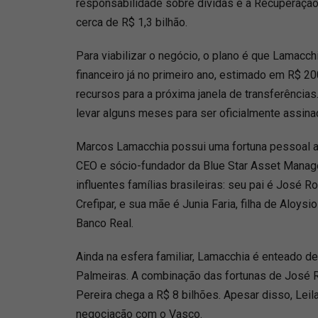
responsabilidade sobre dívidas e a Recuperação
cerca de R$ 1,3 bilhão.
Para viabilizar o negócio, o plano é que Lamacc
financeiro já no primeiro ano, estimado em R$ 2
recursos para a próxima janela de transferências
levar alguns meses para ser oficialmente assina
Marcos Lamacchia possui uma fortuna pessoal av
CEO e sócio-fundador da Blue Star Asset Manag
influentes famílias brasileiras: seu pai é José R
Crefipar, e sua mãe é Junia Faria, filha de Aloysi
Banco Real.
Ainda na esfera familiar, Lamacchia é enteado de
Palmeiras. A combinação das fortunas de José 
Pereira chega a R$ 8 bilhões. Apesar disso, Leil
negociação com o Vasco.