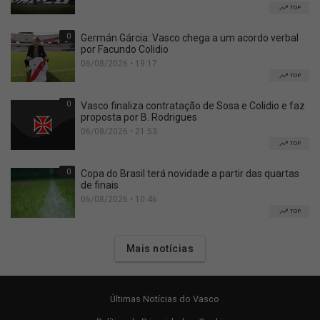
TOP
0
Germán Gárcia: Vasco chega a um acordo verbal
por Facundo Colidio
06/08/2026 • 19:17
TOP
0
Vasco finaliza contratação de Sosa e Colidio e faz
proposta por B. Rodrigues
06/08/2026 • 21:53
TOP
0
Copa do Brasil terá novidade a partir das quartas
de finais
06/08/2026 • 10:46
TOP
Mais notícias
Últimas Notícias do Vasco