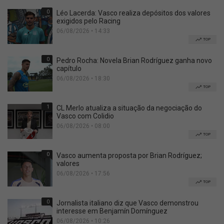
0
Léo Lacerda: Vasco realiza depósitos dos valores
exigidos pelo Racing
06/08/2026 • 14:33
TOP
0
Pedro Rocha: Novela Brian Rodríguez ganha novo
capítulo
06/08/2026 • 18:30
TOP
1
CL Merlo atualiza a situação da negociação do
Vasco com Colidio
06/08/2026 • 08:00
TOP
0
Vasco aumenta proposta por Brian Rodríguez;
valores
06/08/2026 • 17:56
TOP
0
Jornalista italiano diz que Vasco demonstrou
interesse em Benjamín Domínguez
06/08/2026 • 10:26