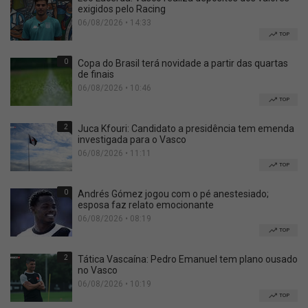
exigidos pelo Racing
06/08/2026 • 14:33
TOP
0
Copa do Brasil terá novidade a partir das quartas
de finais
06/08/2026 • 10:46
TOP
2
Juca Kfouri: Candidato a presidência tem emenda
investigada para o Vasco
06/08/2026 • 11:11
TOP
0
Andrés Gómez jogou com o pé anestesiado;
esposa faz relato emocionante
06/08/2026 • 08:19
TOP
2
Tática Vascaína: Pedro Emanuel tem plano ousado
no Vasco
06/08/2026 • 10:19
TOP