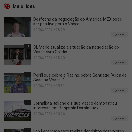
Mais lidas
0
Desfecho da negociação do América-MEX pode
ser positivo para o Vasco
06/08/2026 • 08:29
TOP
1
CL Merlo atualiza a situação da negociação do
Vasco com Colidio
06/08/2026 • 08:00
TOP
0
Perfil que cobre o Racing, sobre Santiago: 'A ida de
Sosa ao Vasco...'
06/08/2026 • 15:31
TOP
0
Jornalista italiano diz que Vasco demonstrou
interesse em Benjamín Domínguez
06/08/2026 • 10:26
TOP
0
Léo Lacerda: Vasco realiza depósitos dos valores