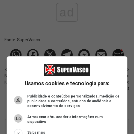
ad
Fonte:
SuperVasco‎‎‎‎‎‎
< Anterior
Próximo >
Notícias sobre o Vasco: 08 de
Panorama atual do processo e
julho de 2026
principais argumentos do Vasco
Usamos cookies e tecnologia para:
nos agravos
Publicidade e conteúdos personalizados, medição de
publicidade e conteúdos, estudos de audiência e
desenvolvimento de serviços
Armazenar e/ou aceder a informações num
dispositivo
Saiba mais