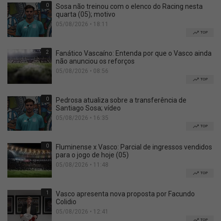
0
Sosa não treinou com o elenco do Racing nesta
quarta (05); motivo
05/08/2026 • 18:11
TOP
2
Fanático Vascaíno: Entenda por que o Vasco ainda
não anunciou os reforços
05/08/2026 • 08:56
TOP
0
Pedrosa atualiza sobre a transferência de
Santiago Sosa; vídeo
05/08/2026 • 16:35
TOP
0
Fluminense x Vasco: Parcial de ingressos vendidos
para o jogo de hoje (05)
05/08/2026 • 11:48
TOP
1
Vasco apresenta nova proposta por Facundo
Colidio
05/08/2026 • 12:41
TOP