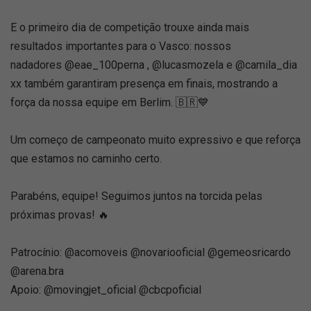
E o primeiro dia de competição trouxe ainda mais
resultados importantes para o Vasco: nossos
nadadores @eae_100perna , @lucasmozela e @camila_dia
xx também garantiram presença em finais, mostrando a
força da nossa equipe em Berlim. 🇧🇷💙
Um começo de campeonato muito expressivo e que reforça
que estamos no caminho certo.
Parabéns, equipe! Seguimos juntos na torcida pelas
próximas provas! 🔥
Patrocínio: @acomoveis @novariooficial @gemeosricardo
@arena.bra
Apoio: @movingjet_oficial @cbcpoficial