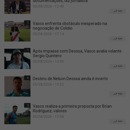
documentações, diz jornalista
05/08/2026 • 12:49
TOP
1
Vasco enfrenta obstáculo inesperado na
negociação de Colidio
05/08/2026 • 17:14
TOP
1
Após impasse com Deossa, Vasco avalia volante
Sergio Quintero
05/08/2026 • 13:00
TOP
4
Destino de Nelson Deossa ainda é incerto
05/08/2026 • 10:52
TOP
0
Vasco realiza a primeira proposta por Brian
Rodríguez; valores
05/08/2026 • 17:58
TOP