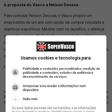
A proposta do Vasco a Nelson Deossa
Para contratar Nelson Deossa, o Vasco propôs um
empréstimo de um ano com opção de compra vinculada a
objetivos esportivos. Mesmo com os desafios, o atleta já
concordou com a oferta do Vasco, que inclui salários e
luvas, e considera a transição para o futebol brasileiro
como benéfica. Contudo, a conclusão do acordo está sujeita
à solução dos obstáculos administrativos.
Usamos cookies e tecnologia para:
Fonte:
SuperVasco‎‎‎‎‎‎
Publicidade e conteúdos personalizados, medição de
publicidade e conteúdos, estudos de audiência e
desenvolvimento de serviços
Armazenar e/ou aceder a informações num
dispositivo
< Anterior
Próximo >
António Oliveira não é consenso
Fanático Vascaíno: O caos no
Saiba mais
entre dirigentes do Vasco
Vasco
Os seus dados pessoais vão ser tratados, e as informações