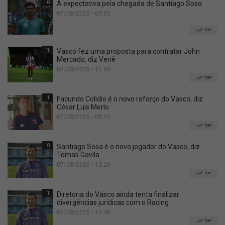
0
A expectativa pela chegada de Santiago Sosa
07/08/2026 • 09:53
TOP
1
Vasco fez uma proposta para contratar John
Mercado, diz Venê
07/08/2026 • 11:50
TOP
1
Facundo Colidio é o novo reforço do Vasco, diz
César Luis Merlo
07/08/2026 • 08:15
TOP
0
Santiago Sosa é o novo jogador do Vasco, diz
Tomas Davila
07/08/2026 • 12:26
TOP
1
Diretoria do Vasco ainda tenta finalizar
divergências jurídicas com o Racing
07/08/2026 • 10:48
TOP