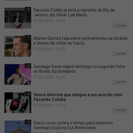
0
Facundo Colidio já está a caminho do Rio de
Janeiro, diz César Luis Merlo
07/08/2026 • 09:26
TOP
1
Marlon Gomes fala sobre permanência na Ucrânia
e desejo de voltar ao Vasco
07/08/2026 • 09:35
TOP
0
Santiago Sosa viajará domingo ou segunda-feira
ao Brasil, diz jornalista
07/08/2026 • 12:33
TOP
0
Vasco informa que chegou a um acordo com
Facundo Colidio
07/08/2026 • 11:10
TOP
0
Vasco corre contra o tempo para inscrever
Santiago Sosa na Sul-Americana