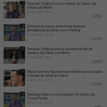
1
Facundo Colidio é o novo reforço do Vasco, diz
César Luis Merlo
07/08/2026 • 08:15
TOP
0
Diretoria do Vasco ainda tenta finalizar
divergências jurídicas com o Racing
07/08/2026 • 10:48
TOP
0
Facundo Colidio já está a caminho do Rio de
Janeiro, diz César Luis Merlo
07/08/2026 • 09:26
TOP
1
Marlon Gomes fala sobre permanência na Ucrânia
e desejo de voltar ao Vasco
07/08/2026 • 09:35
TOP
0
Santiago Sosa é o novo jogador do Vasco, diz
Tomas Davila
07/08/2026 • 12:26
TOP