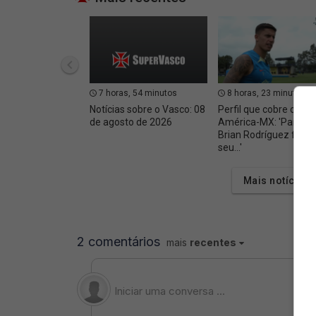
7 horas, 54 minutos
8 horas, 23 minutos
Notícias sobre o Vasco: 08
Perfil que cobre o
de agosto de 2026
América-MX: 'Parece
Brian Rodríguez fará
seu...'
Mais notícias