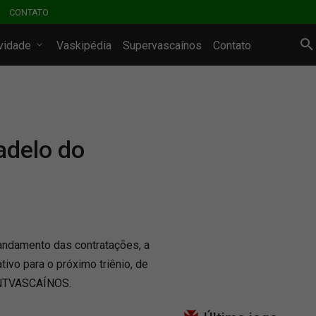
CONTATO
ividade
Vaskipédia
Supervascaínos
Contato
delo do
 andamento das contratações, a
ivo para o próximo triênio, de
l NTVASCAÍNOS.