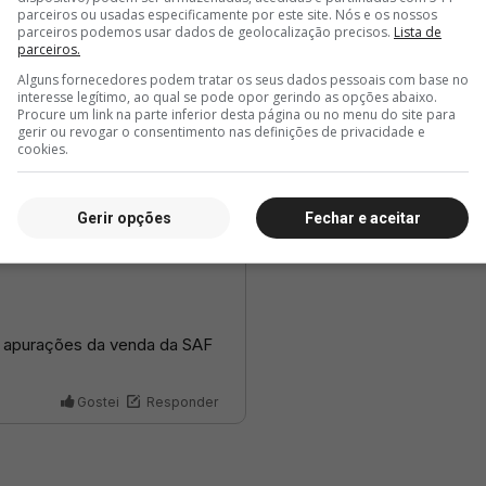
parceiros ou usadas especificamente por este site. Nós e os nossos
parceiros podemos usar dados de geolocalização precisos.
Lista de
parceiros.
Alguns fornecedores podem tratar os seus dados pessoais com base no
interesse legítimo, ao qual se pode opor gerindo as opções abaixo.
Procure um link na parte inferior desta página ou no menu do site para
gerir ou revogar o consentimento nas definições de privacidade e
cookies.
Gerir opções
Fechar e aceitar