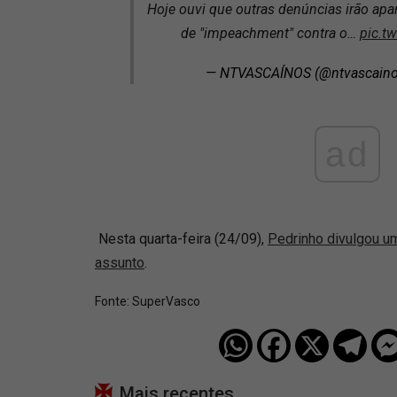
Hoje ouvi que outras denúncias irão ap
de "impeachment" contra o…
pic.t
— NTVASCAÍNOS (@ntvascain
ad
Nesta quarta-feira (24/09),
Pedrinho divulgou u
assunto
.
Fonte:
SuperVasco‎‎‎‎‎‎
Mais recentes