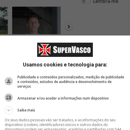
8 horas, 35 minutos
9 horas, 41 minutos
10 ho
Brian Rodríguez curte
Pedro Emanuel mantém
Ex-Vas
 que
música brasileira e 'imita'
confiança e deve repetir
deve j
sotaque carioca; vídeo
formação do último jogo
uma 'e
oportu
Usamos cookies e tecnologia para:
Publicidade e conteúdos personalizados, medição de publicidade
e conteúdos, estudos de audiência e desenvolvimento de
serviços
Armazenar e/ou aceder a informações num dispositivo
Saiba mais
Os seus dados pessoais vão ser tratados, e as informações do seu
dispositivo (cookies, identificadores únicos e outros dados do
dispositivo) podem ser armazenadas, acedidas e partilhadas com 544