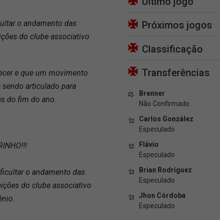
Último jogo
cultar o andamento das
Próximos jogos
ições do clube associativo
Classificação
Transferências
arecer e que um movimento
 sendo articulado para
Brenner
es do fim do ano.
Não Confirmado
Carlos González
Especulado
Flávio
INHO!!!
Especulado
Brian Rodríguez
ficultar o andamento das
Especulado
eições do clube associativo
Jhon Córdoba
ênio.
Especulado