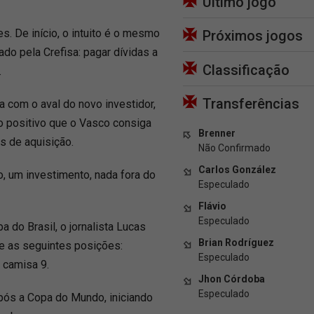
Último jogo
s. De início, o intuito é o mesmo
Próximos jogos
do pela Crefisa: pagar dívidas a
Classificação
.
Transferências
 com o aval do novo investidor,
 positivo que o Vasco consiga
Brenner
 de aquisição.
Não Confirmado
Carlos González
o, um investimento, nada fora do
Especulado
Flávio
Especulado
a do Brasil, o jornalista Lucas
Brian Rodríguez
e as seguintes posições:
Especulado
e camisa 9.
Jhon Córdoba
Especulado
após a Copa do Mundo, iniciando