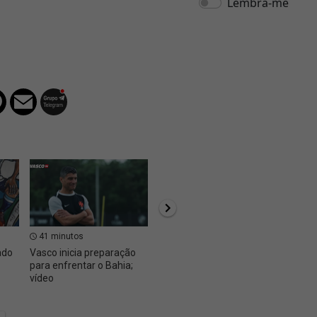
41 minutos
1 hora, 32 minutos
1 hor
ado
Vasco inicia preparação
Vasco liberou JP para o
O proj
para enfrentar o Bahia;
Casa Pia sem custos
Vasco
vídeo
reuni