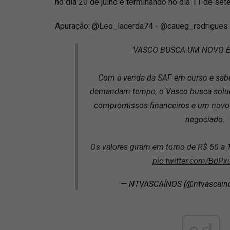
no dia 20 de julho e terminando no dia 11 de set
Apuração: @Leo_lacerda74 - @caueg_rodrigue
VASCO BUSCA UM NOVO 
Com a venda da SAF em curso e sab
demandam tempo, o Vasco busca soluç
compromissos financeiros e um novo
negociado.
Os valores giram em torno de R$ 50 a 1
pic.twitter.com/BdP
— NTVASCAÍNOS (@ntvascain