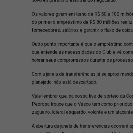
novo empréstimo está sendo negociado.
Os valores giram em torno de R$ 50 a 100 milhõe
do primeiro empréstimo de R$ 80 milhões realiza
fornecedores, salários e garantir o fluxo de caixa
Outro ponto importante é que o empréstimo conta
que entende as necessidades do Club e vê como
honrar seus compromissos durante os processos
Com a janela de transferências já se aproximand
planejado, não está descartado.
Vale lembrar que, na nossa live de sorteio da Cop
Pedrosa trouxe que o Vasco tem como prioridad
zagueiro, lateral esquerdo, volante e um atacant
A abertura da janela de transferências ocorrerá 