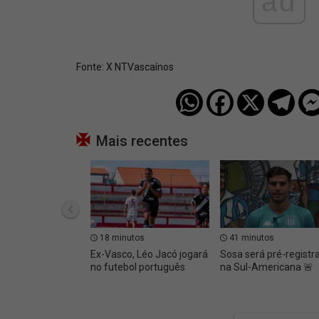
ad
Fonte:
X NTVascaínos
Mais recentes
18 minutos
41 minutos
Ex-Vasco, Léo Jacó jogará
Sosa será pré-registr
no futebol português
na Sul-Americana 🚨