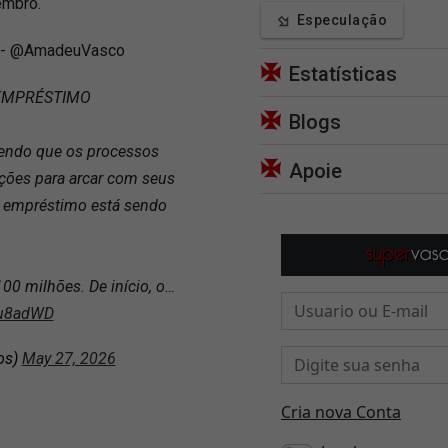
embro.
Especulação
s - @AmadeuVasco
Estatísticas
EMPRÉSTIMO
Blogs
endo que os processos
Apoie
ões para arcar com seus
 empréstimo está sendo
00 milhões. De início, o…
xu8adWD
os)
May 27, 2026