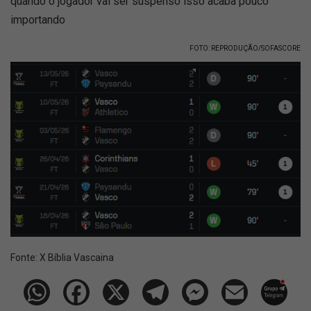
quando o jogador vai ser suspenso isso acaba pouco
importando
FOTO: REPRODUÇÃO/SOFASCORE
Fonte:
X Bíblia Vascaina