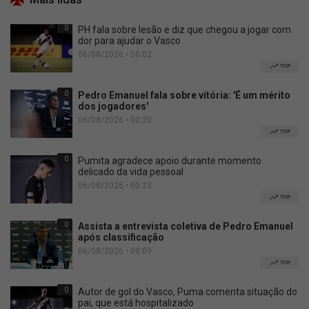
0
PH fala sobre lesão e diz que chegou a jogar com
dor para ajudar o Vasco
06/08/2026 • 00:02
TOP
0
Pedro Emanuel fala sobre vitória: 'É um mérito
dos jogadores'
06/08/2026 • 00:20
TOP
0
Pumita agradece apoio durante momento
delicado da vida pessoal
06/08/2026 • 00:23
TOP
0
Assista a entrevista coletiva de Pedro Emanuel
após classificação
06/08/2026 • 00:09
TOP
0
Autor de gol do Vasco, Puma comenta situação do
pai, que está hospitalizado