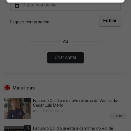
Mais lidas
1
Facundo Colidio é o novo reforço do Vasco, diz
César Luis Merlo
07/08/2026 • 08:15
TOP
0
Facundo Colidio já está a caminho do Rio de