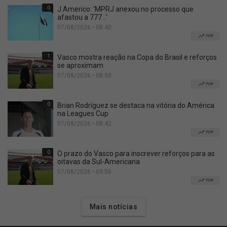
0
J.Americo: 'MPRJ anexou no processo que
afastou a 777...'
07/08/2026 • 08:40
TOP
1
Vasco mostra reação na Copa do Brasil e reforços
se aproximam
07/08/2026 • 08:50
TOP
0
Brian Rodríguez se destaca na vitória do América
na Leagues Cup
07/08/2026 • 08:42
TOP
0
O prazo do Vasco para inscrever reforços para as
oitavas da Sul-Americana
07/08/2026 • 09:56
TOP
Mais notícias