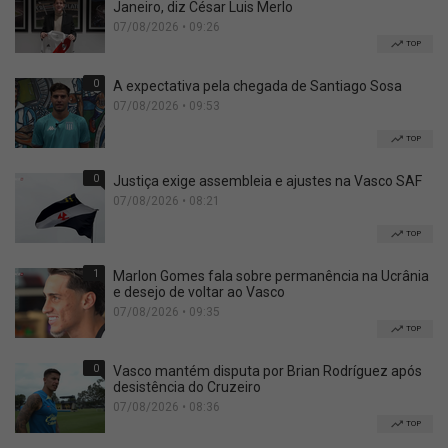
Janeiro, diz César Luis Merlo
07/08/2026 • 09:26
TOP
0
A expectativa pela chegada de Santiago Sosa
07/08/2026 • 09:53
TOP
0
Justiça exige assembleia e ajustes na Vasco SAF
07/08/2026 • 08:21
TOP
1
Marlon Gomes fala sobre permanência na Ucrânia
e desejo de voltar ao Vasco
07/08/2026 • 09:35
TOP
0
Vasco mantém disputa por Brian Rodríguez após
desistência do Cruzeiro
07/08/2026 • 08:36
TOP