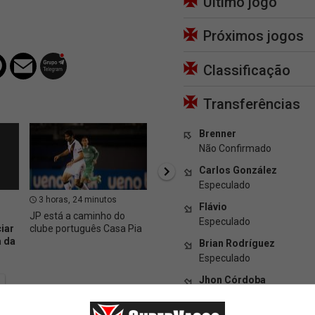
Último jogo
Próximos jogos
Classificação
Transferências
Brenner
Não Confirmado
Carlos González
Especulado
3 horas, 24 minutos
4 horas, 20 minutos
4 hor
Flávio
JP está a caminho do
Bastidores de
Vasco 
Especulado
iar
clube português Casa Pia
Fluminense 1 x 3 Vasco
contra
 da
Colidi
Brian Rodríguez
B. Rod
Especulado
Jhon Córdoba
Especulado