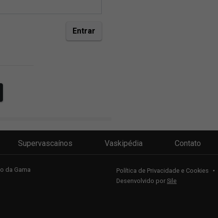
Supervascaínos
Vaskipédia
Contato
sco da Gama
Política de Privacidade e Cookies
•
Desenvolvido por
Sile