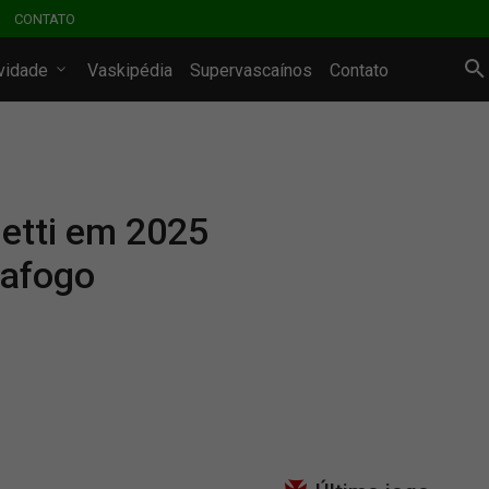
CONTATO
ividade
Vaskipédia
Supervascaínos
Contato
etti em 2025
tafogo