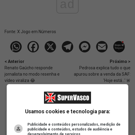
ad
Fonte:
X Jogo em Números
< Anterior
Próximo >
Renato Gaúcho responde
Pedrosa explica tudo o que
jornalista no modo resenha e
apurou sobre a venda da SAF:
vídeo viraliza 😂
'Hoje está...' 🚨
Usamos cookies e tecnologia para:
Publicidade e conteúdos personalizados, medição de
publicidade e conteúdos, estudos de audiência e
desenvolvimento de serviços