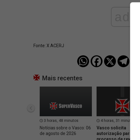
ad
Fonte:
X ACERJ
Mais recentes
3 horas, 48 minutos
4 horas, 31 minutos
Notícias sobre o Vasco: 06
Vasco solicita
de agosto de 2026
autorização para inic
processo de revenda