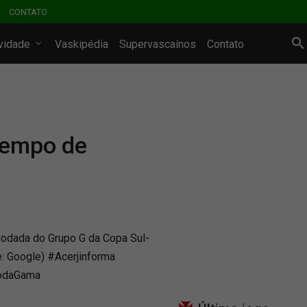
CONTATO
ividade
Vaskipédia
Supervascaínos
Contato
tempo de
Rodada do Grupo G da Copa Sul-
: Google) #Acerjinforma
codaGama