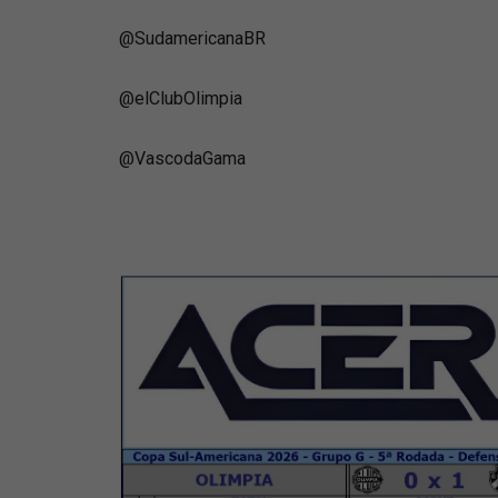
@SudamericanaBR
@elClubOlimpia
@VascodaGama