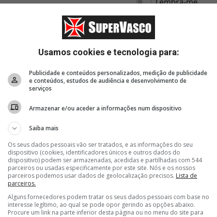
Usamos cookies e tecnologia para:
Publicidade e conteúdos personalizados, medição de publicidade
e conteúdos, estudos de audiência e desenvolvimento de
serviços
Armazenar e/ou aceder a informações num dispositivo
Saiba mais
Os seus dados pessoais vão ser tratados, e as informações do seu
dispositivo (cookies, identificadores únicos e outros dados do
dispositivo) podem ser armazenadas, acedidas e partilhadas com 544
parceiros ou usadas especificamente por este site. Nós e os nossos
parceiros podemos usar dados de geolocalização precisos.
Lista de
parceiros.
4 horas, 45 minutos
5 horas, 41 minutos
5 hor
Alguns fornecedores podem tratar os seus dados pessoais com base no
JP está a caminho do
Bastidores de
Vasco 
interesse legítimo, ao qual se pode opor gerindo as opções abaixo.
iar
clube português Casa Pia
Fluminense 1 x 3 Vasco
contra
Procure um link na parte inferior desta página ou no menu do site para
 da
Colidi