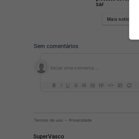
SAF
Mais notícias
SuperVasco