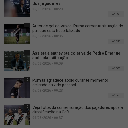
dos jogadores'
06/08/2026 • 00:20
TOP
0
Autor de gol do Vasco, Puma comenta situação do
pai, que está hospitalizado
06/08/2026 • 00:06
TOP
0
Assista a entrevista coletiva de Pedro Emanuel
após classificação
06/08/2026 • 00:09
TOP
0
Pumita agradece apoio durante momento
delicado da vida pessoal
06/08/2026 • 00:23
TOP
0
Veja fotos da comemoração dos jogadores após a
classificação na CdB
06/08/2026 • 00:37