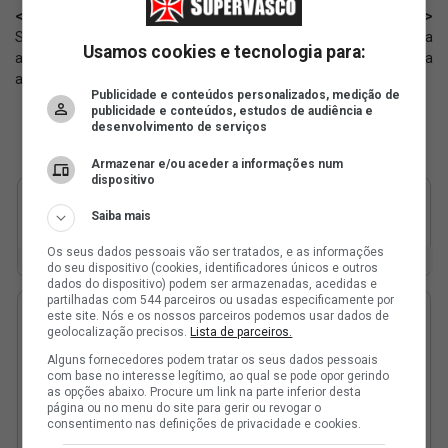
< Anterior
Próximo >
SAF: O andamento das atuais
A expectativa do Vasco pela
Usamos cookies e tecnologia para:
ações para derrubar decisão que
chegada de Fernando Seabra
afastou Pedrinho
Publicidade e conteúdos personalizados, medição de
publicidade e conteúdos, estudos de audiência e
desenvolvimento de serviços
Armazenar e/ou aceder a informações num
dispositivo
Saiba mais
Os seus dados pessoais vão ser tratados, e as informações
do seu dispositivo (cookies, identificadores únicos e outros
dados do dispositivo) podem ser armazenadas, acedidas e
partilhadas com 544 parceiros ou usadas especificamente por
este site. Nós e os nossos parceiros podemos usar dados de
geolocalização precisos.
Lista de parceiros.
Alguns fornecedores podem tratar os seus dados pessoais
com base no interesse legítimo, ao qual se pode opor gerindo
as opções abaixo. Procure um link na parte inferior desta
página ou no menu do site para gerir ou revogar o
consentimento nas definições de privacidade e cookies.