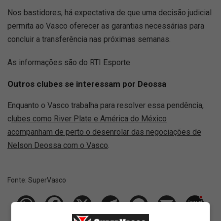
Nos bastidores, há expectativa de que uma decisão judicial
permita ao Vasco oferecer as garantias necessárias para
concluir a transferência nas próximas semanas.
As informações são do RTI Esporte
Outros clubes se interessam por Deossa
Enquanto o Vasco trabalha para resolver essa pendência,
c
lubes como River Plate e América do México
acompanham de perto o desenrolar das negociações de
Nelson Deossa com o Vasco
.
Fonte:
SuperVasco‎‎‎‎‎‎