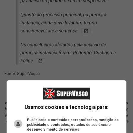
p/ análise do pedido de efeito suspensivo.
Quanto ao processo principal, na primeira
instância, ainda deve levar um tempo
considerável até a sentença.
Os conselheiros afetados pela decisão de
primeira instância foram: Pedrinho, Cristiano e
Felipe
Fonte:
SuperVasco‎‎‎‎‎‎
< Anterior
Próximo >
Usamos cookies e tecnologia para:
Além de sua defesa de mérito,
Camisa do Vasco aparece em
Vasco protocola sua
uma das lojas mais famosas de
Publicidade e conteúdos personalizados, medição de
contestação no processo
New York 👕
publicidade e conteúdos, estudos de audiência e
desenvolvimento de serviços