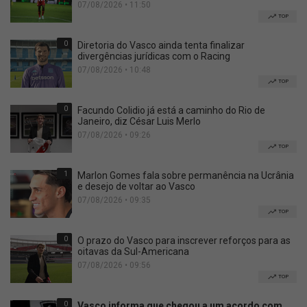
07/08/2026 • 11:50
TOP
0
Diretoria do Vasco ainda tenta finalizar
divergências jurídicas com o Racing
07/08/2026 • 10:48
TOP
0
Facundo Colidio já está a caminho do Rio de
Janeiro, diz César Luis Merlo
07/08/2026 • 09:26
TOP
1
Marlon Gomes fala sobre permanência na Ucrânia
e desejo de voltar ao Vasco
07/08/2026 • 09:35
TOP
0
O prazo do Vasco para inscrever reforços para as
oitavas da Sul-Americana
07/08/2026 • 09:56
TOP
0
Vasco informa que chegou a um acordo com