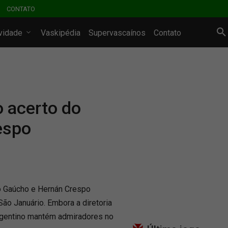
CONTATO
ividade
Vaskipédia
Supervascaínos
Contato
 acerto do
espo
to Gaúcho e Hernán Crespo
ão Januário. Embora a diretoria
argentino mantém admiradores no