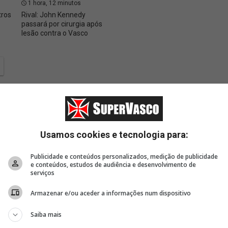
1 hora, 12 minutos
1 hora, 14 minutos
2 hor
tros
Rival: John Kennedy
América-MEX sinaliza
Santia
o
passará por cirurgia após
positivamente para a
segund
lesão contra o Vasco
proposta do Vasco por
desemb
Brian
Usamos cookies e tecnologia para:
Publicidade e conteúdos personalizados, medição de publicidade
e conteúdos, estudos de audiência e desenvolvimento de
serviços
Armazenar e/ou aceder a informações num dispositivo
Saiba mais