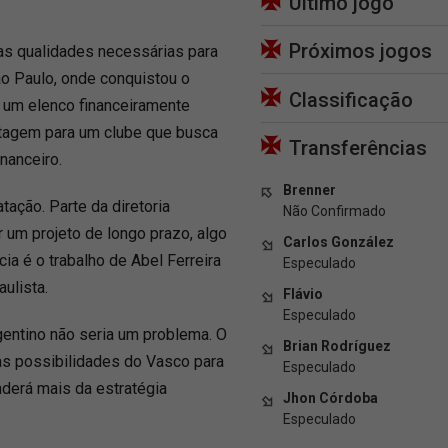
Último jogo
Próximos jogos
as qualidades necessárias para
ão Paulo, onde conquistou o
Classificação
 um elenco financeiramente
ntagem para um clube que busca
Transferências
inanceiro.
Brenner
tação. Parte da diretoria
Não Confirmado
 um projeto de longo prazo, algo
Carlos González
ia é o trabalho de Abel Ferreira
Especulado
ulista.
Flávio
Especulado
rgentino não seria um problema. O
Brian Rodríguez
as possibilidades do Vasco para
Especulado
nderá mais da estratégia
Jhon Córdoba
Especulado