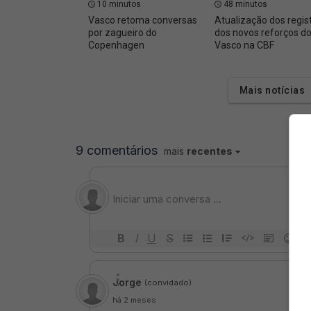
10 minutos
48 minutos
Vasco retoma conversas
Atualização dos regis
por zagueiro do
dos novos reforços d
Copenhagen
Vasco na CBF
Mais notícias