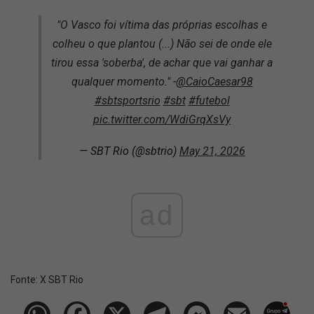
"O Vasco foi vítima das próprias escolhas e
colheu o que plantou (...) Não sei de onde ele
tirou essa 'soberba', de achar que vai ganhar a
qualquer momento." -
@CaioCaesar98
#sbtsportsrio
#sbt
#futebol
pic.twitter.com/WdiGrqXsVy
— SBT Rio (@sbtrio)
May 21, 2026
ad
Fonte:
X SBT Rio