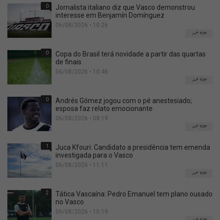
0
Jornalista italiano diz que Vasco demonstrou
interesse em Benjamín Domínguez
06/08/2026 • 10:26
TOP
0
Copa do Brasil terá novidade a partir das quartas
de finais
06/08/2026 • 10:46
TOP
0
Andrés Gómez jogou com o pé anestesiado;
esposa faz relato emocionante
06/08/2026 • 08:19
TOP
1
Juca Kfouri: Candidato a presidência tem emenda
investigada para o Vasco
06/08/2026 • 11:11
TOP
2
Tática Vascaína: Pedro Emanuel tem plano ousado
no Vasco
06/08/2026 • 10:19
TOP