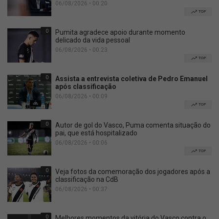
06/08/2026 • 00:20
TOP
0
Pumita agradece apoio durante momento
delicado da vida pessoal
06/08/2026 • 00:23
TOP
0
Assista a entrevista coletiva de Pedro Emanuel
após classificação
06/08/2026 • 00:09
TOP
0
Autor de gol do Vasco, Puma comenta situação do
pai, que está hospitalizado
06/08/2026 • 00:06
TOP
0
Veja fotos da comemoração dos jogadores após a
classificação na CdB
06/08/2026 • 00:37
0
Melhores momentos da vitória do Vasco contra o