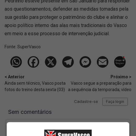
Pedrinho esteve presente em São Januário para responder
aos questionamentos, defender as medidas tomadas pela
sua gestão para proteger o patrimônio do clube e alinhar o
apoio político interno das alas mais tradicionais do Vasco
em meio a esse processo de intervenção judicial.
Fonte:
SuperVasco‎‎‎‎‎‎
< Anterior
Próximo >
Ainda sem técnico, Vasco posta
Vasco segue a preparação para
fotos do treino desta sexta (03)
a sequência da temporada; vídeo