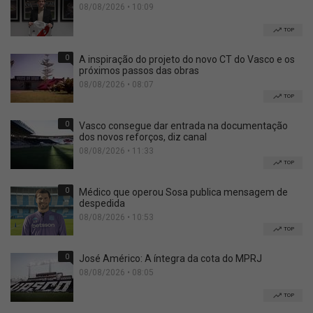
08/08/2026 • 10:09
TOP
0
A inspiração do projeto do novo CT do Vasco e os
próximos passos das obras
08/08/2026 • 08:07
TOP
0
Vasco consegue dar entrada na documentação
dos novos reforços, diz canal
08/08/2026 • 11:33
TOP
0
Médico que operou Sosa publica mensagem de
despedida
08/08/2026 • 10:53
TOP
0
José Américo: A íntegra da cota do MPRJ
08/08/2026 • 08:05
TOP