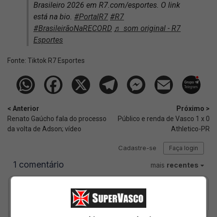
Brasileiro 2026 em R7.com/esportes. O link
está na bio.
#PortalR7
#R7
#BrasileirãoNaRECORD
♬ som original - R7
Esportes
Fonte:
Tiktok R7 Esportes
< Anterior
Próximo >
Renato Gaúcho fala do processo
Público e renda de Vasco 1 x 0
da volta de Adson; vídeo
Athletico-PR