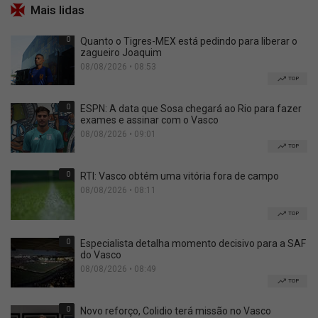
Mais lidas
0
Quanto o Tigres-MEX está pedindo para liberar o
zagueiro Joaquim
08/08/2026 • 08:53
TOP
0
ESPN: A data que Sosa chegará ao Rio para fazer
exames e assinar com o Vasco
08/08/2026 • 09:01
TOP
0
RTI: Vasco obtém uma vitória fora de campo
08/08/2026 • 08:11
TOP
0
Especialista detalha momento decisivo para a SAF
do Vasco
08/08/2026 • 08:49
TOP
0
Novo reforço, Colidio terá missão no Vasco