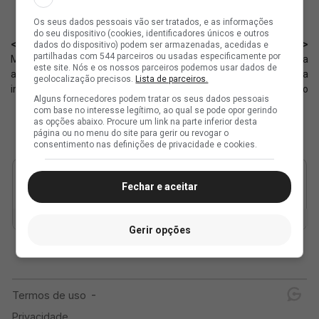
Os seus dados pessoais vão ser tratados, e as informações
do seu dispositivo (cookies, identificadores únicos e outros
< Anterior
Próximo >
dados do dispositivo) podem ser armazenadas, acedidas e
partilhadas com 544 parceiros ou usadas especificamente por
Movimentação sobre o processo
Almirante S/A teria sido criada
este site. Nós e os nossos parceiros podemos usar dados de
aconteceu na madrugada,
enquanto os Lamacchia
geolocalização precisos.
Lista de parceiros.
informa jornalista
negociavam com o Vasco
Alguns fornecedores podem tratar os seus dados pessoais
com base no interesse legítimo, ao qual se pode opor gerindo
as opções abaixo. Procure um link na parte inferior desta
página ou no menu do site para gerir ou revogar o
consentimento nas definições de privacidade e cookies.
Fechar e aceitar
Gerir opções