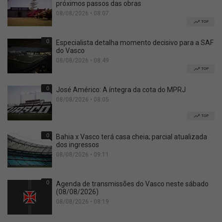
próximos passos das obras
08/08/2026 • 08:07
TOP
0
Especialista detalha momento decisivo para a SAF
do Vasco
08/08/2026 • 08:49
TOP
0
José Américo: A íntegra da cota do MPRJ
08/08/2026 • 08:05
TOP
0
Bahia x Vasco terá casa cheia; parcial atualizada
dos ingressos
08/08/2026 • 09:11
0
Agenda de transmissões do Vasco neste sábado
(08/08/2026)
08/08/2026 • 08:19