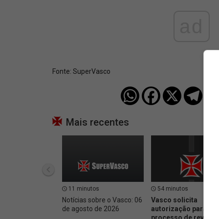
ad
Fonte:
SuperVasco‎‎‎‎‎‎
Mais recentes
11 minutos
54 minutos
Notícias sobre o Vasco: 06
Vasco solicita
de agosto de 2026
autorização para inic
processo de revenda