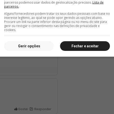
parceiros podemos usar dados de geolocalização precisos.
Lista de
B. Rod
parceiros.
Alguns fornecedores podem tratar os seus dados pessoais com base no
interesse legítimo, ao qual se pode opor gerindo as opções abaixo.
Procure um link na parte inferior desta página ou no menu do site para
gerir ou revogar o consentimento nas definições de privacidade e
cookies.
Gerir opções
Fechar e aceitar