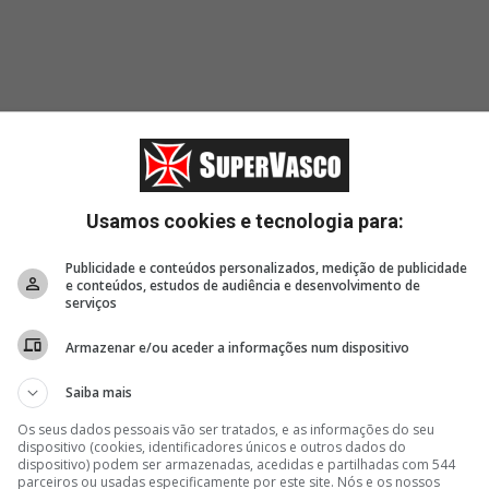
Usamos cookies e tecnologia para:
Publicidade e conteúdos personalizados, medição de publicidade
e conteúdos, estudos de audiência e desenvolvimento de
serviços
Armazenar e/ou aceder a informações num dispositivo
Saiba mais
1 hora, 8 minutos
2 horas, 4 minutos
2 hor
Os seus dados pessoais vão ser tratados, e as informações do seu
dispositivo (cookies, identificadores únicos e outros dados do
JP está a caminho do
Bastidores de
Vasco 
dispositivo) podem ser armazenadas, acedidas e partilhadas com 544
iar
clube português Casa Pia
Fluminense 1 x 3 Vasco
contra
parceiros ou usadas especificamente por este site. Nós e os nossos
 da
Colidi