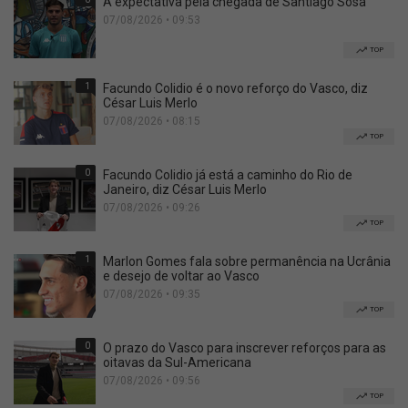
A expectativa pela chegada de Santiago Sosa
07/08/2026 • 09:53
TOP
1
Facundo Colidio é o novo reforço do Vasco, diz
César Luis Merlo
07/08/2026 • 08:15
TOP
0
Facundo Colidio já está a caminho do Rio de
Janeiro, diz César Luis Merlo
07/08/2026 • 09:26
TOP
1
Marlon Gomes fala sobre permanência na Ucrânia
e desejo de voltar ao Vasco
07/08/2026 • 09:35
TOP
0
O prazo do Vasco para inscrever reforços para as
oitavas da Sul-Americana
07/08/2026 • 09:56
TOP