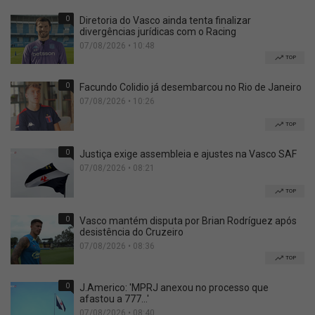
0
Diretoria do Vasco ainda tenta finalizar
divergências jurídicas com o Racing
07/08/2026 • 10:48
TOP
0
Facundo Colidio já desembarcou no Rio de Janeiro
07/08/2026 • 10:26
TOP
0
Justiça exige assembleia e ajustes na Vasco SAF
07/08/2026 • 08:21
TOP
0
Vasco mantém disputa por Brian Rodríguez após
desistência do Cruzeiro
07/08/2026 • 08:36
TOP
0
J.Americo: 'MPRJ anexou no processo que
afastou a 777...'
07/08/2026 • 08:40