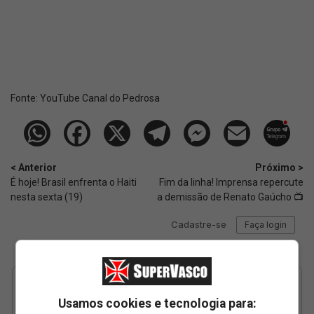
Fonte:
YouTube Canal do Pedrosa
< Anterior
Próximo >
É hoje! Brasil enfrenta o Haiti
Fim da linha! Imprensa repercute
nesta sexta (19)
a demissão de Renato Gaúcho 📺
Usamos cookies e tecnologia para: