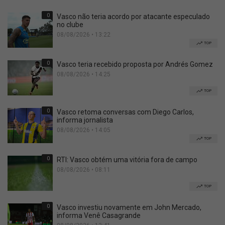
0
Vasco não teria acordo por atacante especulado
no clube
08/08/2026 • 13:22
TOP
0
Vasco teria recebido proposta por Andrés Gomez
08/08/2026 • 14:25
TOP
0
Vasco retoma conversas com Diego Carlos,
informa jornalista
08/08/2026 • 14:05
TOP
0
RTI: Vasco obtém uma vitória fora de campo
08/08/2026 • 08:11
TOP
0
Vasco investiu novamente em John Mercado,
informa Venê Casagrande