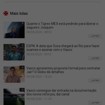
Mais lidas
0
Quanto o Tigres-MEX está pedindo para liberar o
zagueiro Joaquim
08/08/2026 • 08:53
TOP
0
ESPN: A data que Sosa chegará ao Rio para fazer
exames e assinar com o Vasco
08/08/2026 • 09:01
TOP
0
Vasco apresentou proposta formal para contratar
Jair? O Globo dá detalhes
08/08/2026 • 12:25
TOP
0
Vasco consegue dar entrada na documentação
dos novos reforços, diz canal
08/08/2026 • 11:33
TOP