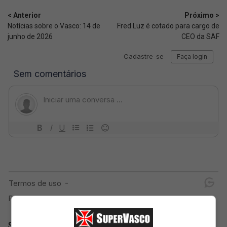
< Anterior
Próximo >
Notícias sobre o Vasco: 14 de
Fred Luz é cotado para cargo de
junho de 2026
CEO da SAF
SuperVasco