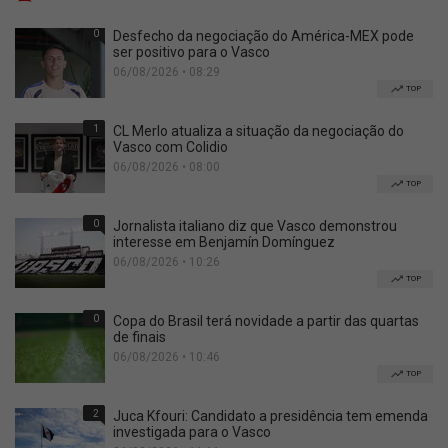
0
Desfecho da negociação do América-MEX pode
ser positivo para o Vasco
06/08/2026 • 08:29
TOP
1
CL Merlo atualiza a situação da negociação do
Vasco com Colidio
06/08/2026 • 08:00
TOP
0
Jornalista italiano diz que Vasco demonstrou
interesse em Benjamín Domínguez
06/08/2026 • 10:26
TOP
0
Copa do Brasil terá novidade a partir das quartas
de finais
06/08/2026 • 10:46
TOP
2
Juca Kfouri: Candidato a presidência tem emenda
investigada para o Vasco