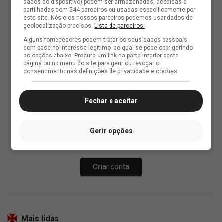
dados do dispositivo) podem ser armazenadas, acedidas e
partilhadas com 544 parceiros ou usadas especificamente por
este site. Nós e os nossos parceiros podemos usar dados de
geolocalização precisos.
Lista de parceiros.
Alguns fornecedores podem tratar os seus dados pessoais
com base no interesse legítimo, ao qual se pode opor gerindo
as opções abaixo. Procure um link na parte inferior desta
página ou no menu do site para gerir ou revogar o
consentimento nas definições de privacidade e cookies.
Fechar e aceitar
Gerir opções
Mais lidas