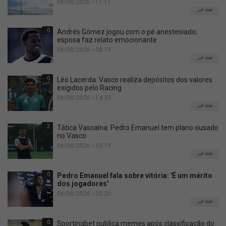
06/08/2026 • 11:11
TOP
0
Andrés Gómez jogou com o pé anestesiado;
esposa faz relato emocionante
06/08/2026 • 08:19
TOP
0
Léo Lacerda: Vasco realiza depósitos dos valores
exigidos pelo Racing
06/08/2026 • 14:33
TOP
2
Tática Vascaína: Pedro Emanuel tem plano ousado
no Vasco
06/08/2026 • 10:19
TOP
0
Pedro Emanuel fala sobre vitória: 'É um mérito
dos jogadores'
06/08/2026 • 00:20
TOP
0
Sportingbet publica memes após classificação do