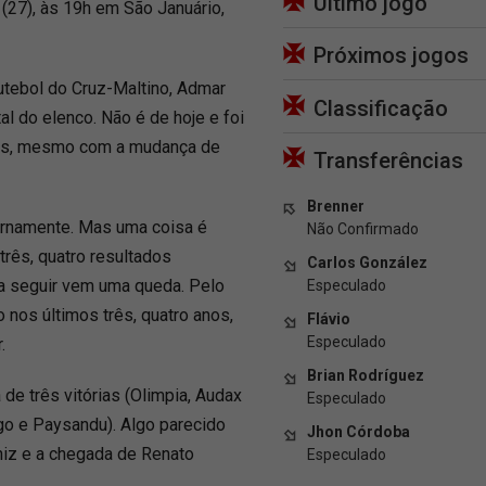
Último jogo
 (27), às 19h em São Januário,
Próximos jogos
futebol do Cruz-Maltino, Admar
Classificação
 do elenco. Não é de hoje e foi
adas, mesmo com a mudança de
Transferências
Brenner
nternamente. Mas uma coisa é
Não Confirmado
 três, quatro resultados
Carlos González
 a seguir vem uma queda. Pelo
Especulado
 nos últimos três, quatro anos,
Flávio
Especulado
.
Brian Rodríguez
 de três vitórias (Olimpia, Audax
Especulado
go e Paysandu). Algo parecido
Jhon Córdoba
iz e a chegada de Renato
Especulado