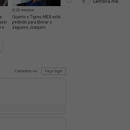
25 minutos
29 minutos
59 m
a
Quanto o Tigres-MEX está
Especialista detalha
Agend
azer
pedindo para liberar o
momento decisivo para a
do Vas
 o
zagueiro Joaquim
SAF do Vasco
(08/0