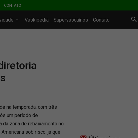
CONTATO
ividade
Vaskipédia
Supervascaínos
Contato
diretoria
es
ade na temporada, com três
pós um período de
ira da zona de rebaixamento no
-Americana sob risco, já que