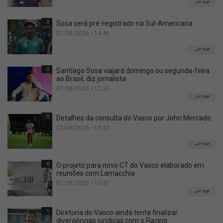
TOP
0
Sosa será pré-registrado na Sul-Americana
07/08/2026 • 14:46
TOP
0
Santiago Sosa viajará domingo ou segunda-feira
ao Brasil, diz jornalista
07/08/2026 • 12:33
TOP
0
Detalhes da consulta do Vasco por John Mercado
07/08/2026 • 13:23
TOP
0
O projeto para novo CT do Vasco elaborado em
reuniões com Lamacchia
07/08/2026 • 13:47
TOP
1
Diretoria do Vasco ainda tenta finalizar
divergências jurídicas com o Racing