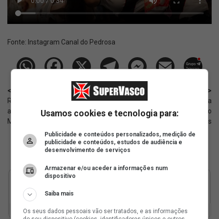
Fonte:
Instagram Canal do Pedrosa
< Anterior
Próximo >
Renato Gaúcho fala sobre
Thiago Mendes é, de forma
atuações de Lucas Piton, Thiago
disparada, o melhor no quesito
Usamos cookies e tecnologia para:
Mendes e Spinelli
passes; números
Publicidade e conteúdos personalizados, medição de
publicidade e conteúdos, estudos de audiência e
desenvolvimento de serviços
Armazenar e/ou aceder a informações num
dispositivo
Saiba mais
Os seus dados pessoais vão ser tratados, e as informações
do seu dispositivo (cookies, identificadores únicos e outros