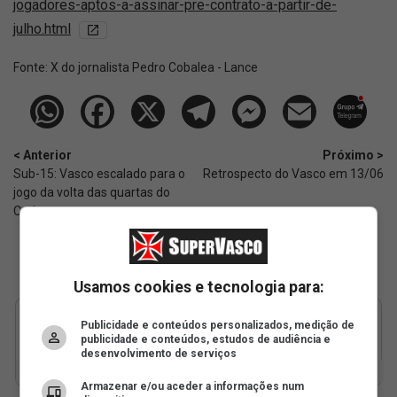
jogadores-aptos-a-assinar-pre-contrato-a-partir-de-
julho.html​​​​​​​
Fonte:
X do jornalista Pedro Cobalea - Lance
< Anterior
Próximo >
Sub-15: Vasco escalado para o
Retrospecto do Vasco em 13/06
jogo da volta das quartas do
Carioca
Usamos cookies e tecnologia para:
Publicidade e conteúdos personalizados, medição de
publicidade e conteúdos, estudos de audiência e
desenvolvimento de serviços
Armazenar e/ou aceder a informações num