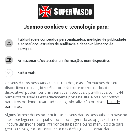
Usamos cookies e tecnologia para:
Publicidade e conteúdos personalizados, medição de publicidade
e conteúdos, estudos de audiência e desenvolvimento de
serviços
Armazenar e/ou aceder a informações num dispositivo
Saiba mais
Os seus dados pessoais vão ser tratados, e as informações do seu
dispositivo (cookies, identificadores únicos e outros dados do
dispositivo) podem ser armazenadas, acedidas e partilhadas com 544
parceiros ou usadas especificamente por este site. Nós e os nossos
parceiros podemos usar dados de geolocalização precisos.
Lista de
5 horas, 29 minutos
6 horas, 24 minutos
6 hor
parceiros.
JP está a caminho do
Bastidores de
Vasco 
Alguns fornecedores podem tratar os seus dados pessoais com base no
iar
clube português Casa Pia
Fluminense 1 x 3 Vasco
contra
interesse legítimo, ao qual se pode opor gerindo as opções abaixo.
 da
Colidi
Procure um link na parte inferior desta página ou no menu do site para
B. Rod
gerir ou revogar o consentimento nas definições de privacidade e