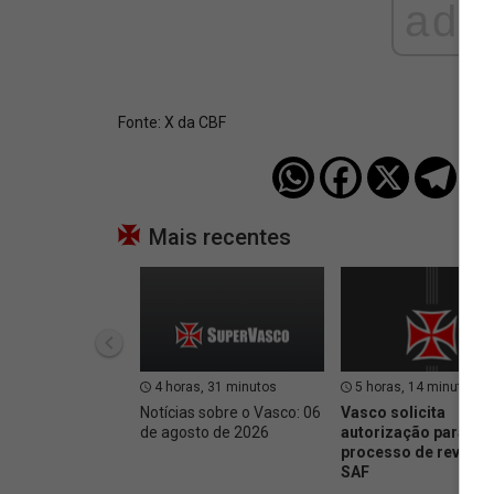
ad
Fonte:
X da CBF
Mais recentes
4 horas, 31 minutos
5 horas, 14 minutos
Notícias sobre o Vasco: 06
Vasco solicita
de agosto de 2026
autorização para inic
processo de revenda
SAF