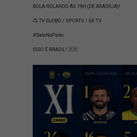
BOLA ROLANDO ÀS 19H (DE BRASÍLIA)!
📺 TV GLOBO / SPORTV / GE TV
#BateNoPeito
ISSO É BRASIL! 🇧🇷