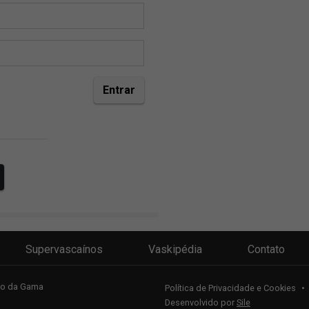
Supervascaínos
Vaskipédia
Contato
sco da Gama
Política de Privacidade e Cookies
•
Desenvolvido por
Sile