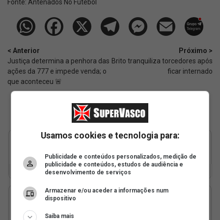
Fonte:
Antenados No Futebol
< Anterior
Próximo >
Justiça determina a penhora das
Brito tranquiliza torcedores após
ações da 777 e impede venda; o
ficar internado
que aconteceu 🚨
Usamos cookies e tecnologia para:
Publicidade e conteúdos personalizados, medição de
publicidade e conteúdos, estudos de audiência e
desenvolvimento de serviços
Armazenar e/ou aceder a informações num
dispositivo
Saiba mais