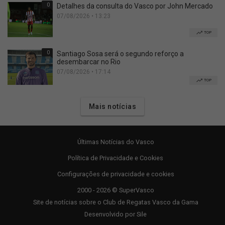
0
Detalhes da consulta do Vasco por John Mercado
07/08/2026 • 13:23
TOP
0
Santiago Sosa será o segundo reforço a
desembarcar no Rio
07/08/2026 • 17:14
TOP
Mais notícias
Últimas Notícias do Vasco
Política de Privacidade e Cookies
Configurações de privacidade e cookies
2000 - 2026 © SuperVasco
Site de notícias sobre o Club de Regatas Vasco da Gama
Desenvolvido por
Sile