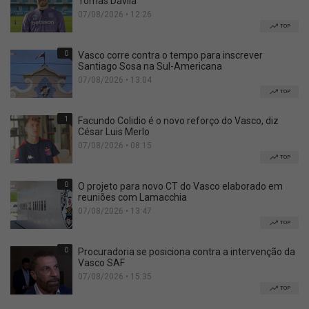
Tomas Davila
07/08/2026 • 12:26
TOP
0
Vasco corre contra o tempo para inscrever
Santiago Sosa na Sul-Americana
07/08/2026 • 13:04
TOP
1
Facundo Colidio é o novo reforço do Vasco, diz
César Luis Merlo
07/08/2026 • 08:15
TOP
0
O projeto para novo CT do Vasco elaborado em
reuniões com Lamacchia
07/08/2026 • 13:47
TOP
0
Procuradoria se posiciona contra a intervenção da
Vasco SAF
07/08/2026 • 15:35
TOP