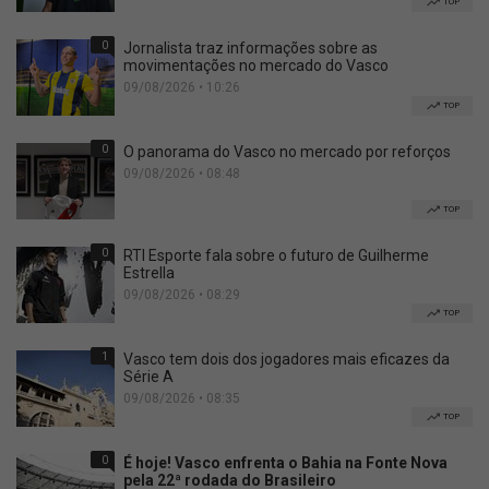
TOP
0
Jornalista traz informações sobre as
movimentações no mercado do Vasco
09/08/2026 • 10:26
TOP
0
O panorama do Vasco no mercado por reforços
09/08/2026 • 08:48
TOP
0
RTI Esporte fala sobre o futuro de Guilherme
Estrella
09/08/2026 • 08:29
TOP
1
Vasco tem dois dos jogadores mais eficazes da
Série A
09/08/2026 • 08:35
TOP
0
É hoje! Vasco enfrenta o Bahia na Fonte Nova
pela 22ª rodada do Brasileiro