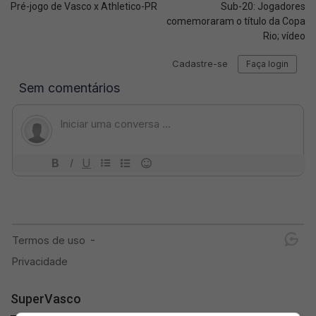
Pré-jogo de Vasco x Athletico-PR
Sub-20: Jogadores
comemoraram o título da Copa
Rio; vídeo
SuperVasco