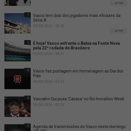
TOP
1
Vasco tem dois dos jogadores mais eficazes da
Série A
09/08/2026 • 08:35
TOP
0
É hoje! Vasco enfrenta o Bahia na Fonte Nova
pela 22ª rodada do Brasileiro
09/08/2026 • 08:21
0
Vasco faz postagem em homenagem ao Dia dos
Pais
09/08/2026 • 09:33
0
Vascaíno Gui puxa 'Casaca' no Rio Inovation Week
09/08/2026 • 09:23
0
Agenda de transmissões do Vasco neste domingo