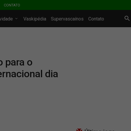
CONTATO
ividade
Vaskipédia
Supervascaínos
Contato
 para o
ernacional dia