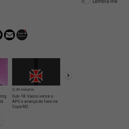
40 minutos
48 minutos
52 m
cing
Sub-18: Vasco vence o
Procuradoria se posiciona
A tran
tá
APG e avança de fase na
contra a intervenção da
Vasco 
Copa M2
Vasco SAF ⚖️