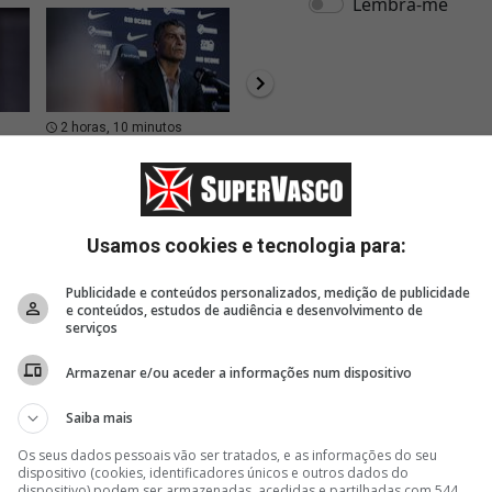
2 horas, 10 minutos
2 horas, 12 minutos
2 hor
io
Pedro Emanuel fala
Brenner falou após vitória;
Assist
sobre vitória: 'É um
vídeo
coleti
oal
mérito dos jogadores'
Emanu
classi
Usamos cookies e tecnologia para:
Publicidade e conteúdos personalizados, medição de publicidade
e conteúdos, estudos de audiência e desenvolvimento de
serviços
Armazenar e/ou aceder a informações num dispositivo
Saiba mais
Os seus dados pessoais vão ser tratados, e as informações do seu
dispositivo (cookies, identificadores únicos e outros dados do
dispositivo) podem ser armazenadas, acedidas e partilhadas com 544