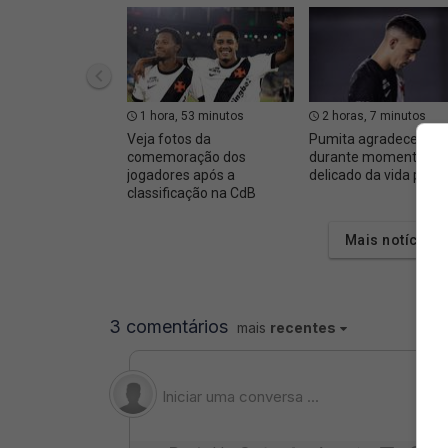
1 hora, 53 minutos
2 horas, 7 minutos
Veja fotos da
Pumita agradece apo
comemoração dos
durante momento
jogadores após a
delicado da vida pess
classificação na CdB
Mais notícias