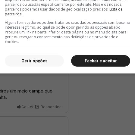
parceiros ou usadas especificamente por este site. Nós e os nossos
parceiros podemos usar dados de geolocalização precisos.
Lista de
parceiros.
Alguns fornecedores podem tratar os seus dados pessoais com base no
interesse legítimo, ao qual se pode opor gerindo as opções abaixo.
Procure um link na parte inferior desta página ou no menu do site para
gerir ou revogar o consentimento nas definições de privacidade e
cookies.
Gerir opções
Fechar e aceitar