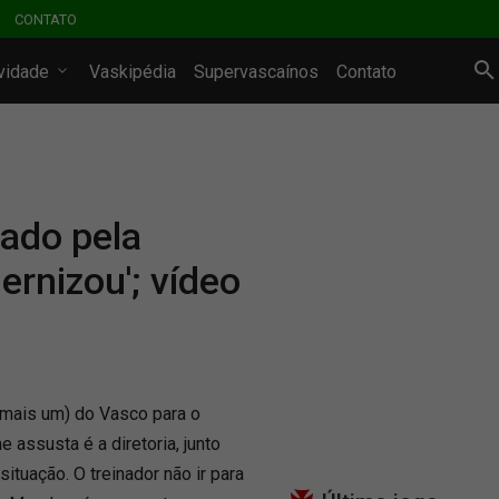
CONTATO
ividade
Vaskipédia
Supervascaínos
Contato
cado pela
rnizou'; vídeo
mais um) do Vasco para o
 assusta é a diretoria, junto
ituação. O treinador não ir para