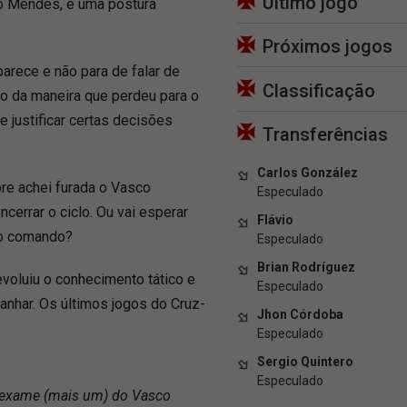
Último jogo
o Mendes, é uma postura
Próximos jogos
arece e não para de falar de
Classificação
do da maneira que perdeu para o
e justificar certas decisões
Transferências
Carlos González
pre achei furada o Vasco
Especulado
cerrar o ciclo. Ou vai esperar
Flávio
 o comando?
Especulado
Brian Rodríguez
voluiu o conhecimento tático e
Especulado
anhar. Os últimos jogos do Cruz-
Jhon Córdoba
.
Especulado
Sergio Quintero
Especulado
vexame (mais um) do Vasco