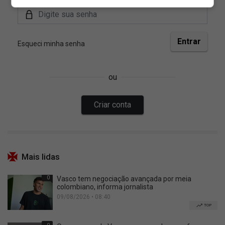
Mais lidas
0
Vasco tem negociação avançada por meia
colombiano, informa jornalista
09/08/2026 • 08:40
TOP