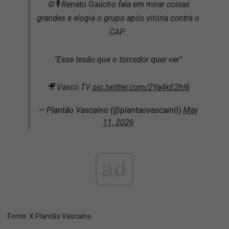
💢🎙️ Renato Gaúcho fala em mirar coisas
grandes e elogia o grupo após vitória contra o
CAP:
"Esse tesão que o torcedor quer ver"
🎥 Vasco TV
pic.twitter.com/2Ya4kE2hl6
— Plantão Vascaíno (@plantaovascain0)
May
11, 2026
ad
Fonte:
X Plantão Vascaíno