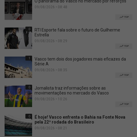
0
O panorama do Vasco no mercado por reforços
09/08/2026 • 08:48
TOP
0
RTI Esporte fala sobre o futuro de Guilherme
Estrella
09/08/2026 • 08:29
TOP
1
Vasco tem dois dos jogadores mais eficazes da
Série A
09/08/2026 • 08:35
TOP
0
Jornalista traz informações sobre as
movimentações no mercado do Vasco
09/08/2026 • 10:26
TOP
0
É hoje! Vasco enfrenta o Bahia na Fonte Nova
pela 22ª rodada do Brasileiro
09/08/2026 • 08:21