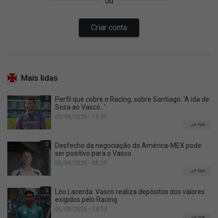
Mais lidas
0
Perfil que cobre o Racing, sobre Santiago: 'A ida de
Sosa ao Vasco...'
06/08/2026 • 15:31
TOP
0
Desfecho da negociação do América-MEX pode
ser positivo para o Vasco
06/08/2026 • 08:29
TOP
0
Léo Lacerda: Vasco realiza depósitos dos valores
exigidos pelo Racing
06/08/2026 • 14:33
TOP