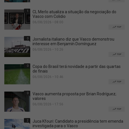
1
CL Merlo atualiza a situação da negociação do
Vasco com Colidio
06/08/2026 • 08:00
TOP
0
Jornalista italiano diz que Vasco demonstrou
interesse em Benjamín Domínguez
06/08/2026 • 10:26
TOP
0
Copa do Brasil terá novidade a partir das quartas
de finais
06/08/2026 • 10:46
TOP
0
Vasco aumenta proposta por Brian Rodríguez;
valores
06/08/2026 • 17:56
TOP
2
Juca Kfouri: Candidato a presidência tem emenda
investigada para o Vasco