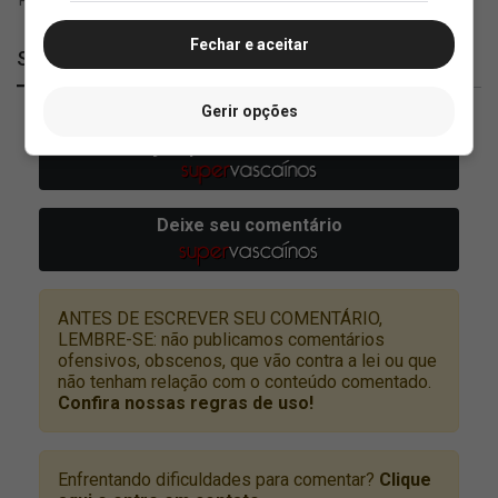
Fechar e aceitar
SuperVasco
Gerir opções