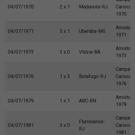
04/07/1970
2 x 1
Madureira-RJ
Carioca
1970
Amistos
04/07/1971
3 x 1
Uberaba-MG
1971
Amistos
04/07/1973
3 x 0
Vitória-BA
1973
Campeon
04/07/1976
1 x 3
Botafogo-RJ
Carioca
1976
Amistos
04/07/1979
1 x 1
ABC-RN
1979
Campeon
Fluminense-
04/07/1981
3 x 0
Carioca
RJ
1981