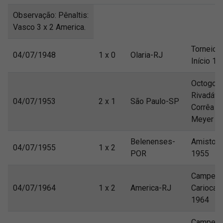
Observação: Pênaltis:
Vasco 3 x 2 America.
Torneio
04/07/1948
1 x 0
Olaria-RJ
Início 19
Octogona
Rivadávi
04/07/1953
2 x 1
São Paulo-SP
Corrêa
Meyer 1
Belenenses-
Amistos
04/07/1955
1 x 2
POR
1955
Campeon
04/07/1964
1 x 2
America-RJ
Carioca
1964
Campeon