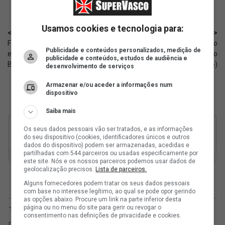
Usamos cookies e tecnologia para:
< Anterior
Próximo >
Feminino Sub-17: Vasco
Agenda de transmissões do
Publicidade e conteúdos personalizados, medição de
enfrenta o Criciúma pelo
Vasco neste sábado
publicidade e conteúdos, estudos de audiência e
Brasileiro; informações
(04/07/2026)
desenvolvimento de serviços
Armazenar e/ou aceder a informações num
dispositivo
Saiba mais
Os seus dados pessoais vão ser tratados, e as informações
do seu dispositivo (cookies, identificadores únicos e outros
dados do dispositivo) podem ser armazenadas, acedidas e
partilhadas com 544 parceiros ou usadas especificamente por
este site. Nós e os nossos parceiros podemos usar dados de
geolocalização precisos.
Lista de parceiros.
Alguns fornecedores podem tratar os seus dados pessoais
com base no interesse legítimo, ao qual se pode opor gerindo
as opções abaixo. Procure um link na parte inferior desta
página ou no menu do site para gerir ou revogar o
consentimento nas definições de privacidade e cookies.