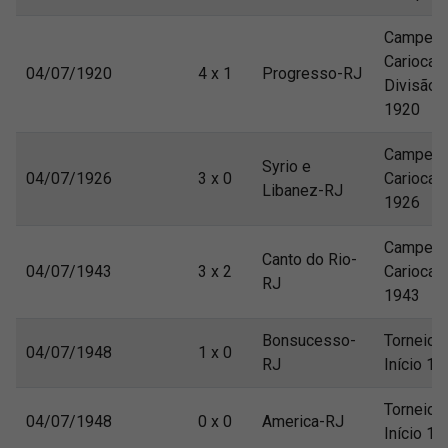
Campeon
Carioca/
04/07/1920
4 x 1
Progresso-RJ
Divisão
1920
Campeon
Syrio e
04/07/1926
3 x 0
Carioca
Libanez-RJ
1926
Campeon
Canto do Rio-
04/07/1943
3 x 2
Carioca
RJ
1943
Bonsucesso-
Torneio
04/07/1948
1 x 0
RJ
Início 19
Torneio
04/07/1948
0 x 0
America-RJ
Início 19