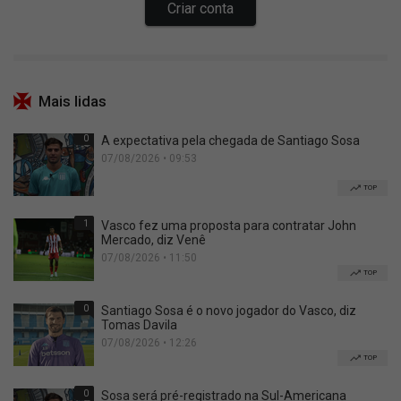
Mais lidas
0
A expectativa pela chegada de Santiago Sosa
07/08/2026 • 09:53
TOP
1
Vasco fez uma proposta para contratar John
Mercado, diz Venê
07/08/2026 • 11:50
TOP
0
Santiago Sosa é o novo jogador do Vasco, diz
Tomas Davila
07/08/2026 • 12:26
TOP
0
Sosa será pré-registrado na Sul-Americana